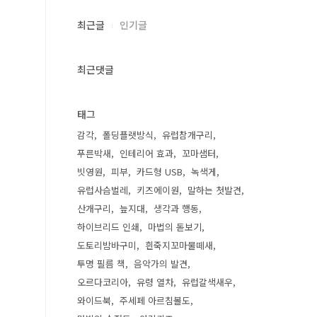
최근글
인기글
최근댓글
태그
감각
폴딩플랫방식
유럽참개구리
푸른박새
인테리어 효과
꼬마샘터
빗영원
피부
카드형 USB
녹색게
유럽사슴벌레
키즈에이원
말하는 첫발견
산개구리
늪지대
생각과 행동
하이브리드 인쇄
마법의 돋보기
도토리밤바구미
흰죽지꼬마물떼새
투명 필름 책
음악가의 발견
오르다코리아
유령 열차
유럽갈색새우
와이드북
주세페 아르침볼도