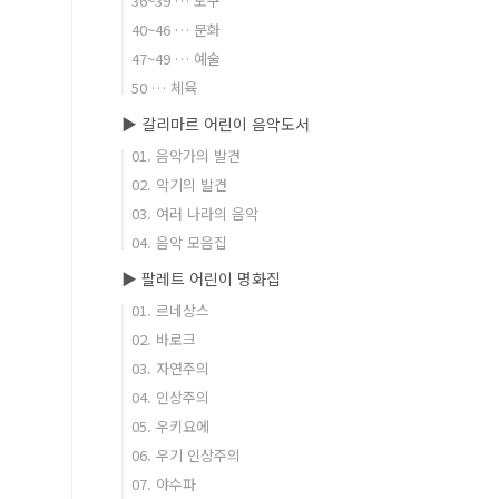
36~39 … 도구
40~46 … 문화
47~49 … 예술
50 … 체육
▶ 갈리마르 어린이 음악도서
01. 음악가의 발견
02. 악기의 발견
03. 여러 나라의 음악
04. 음악 모음집
▶ 팔레트 어린이 명화집
01. 르네상스
02. 바로크
03. 자연주의
04. 인상주의
05. 우키요에
06. 우기 인상주의
07. 야수파