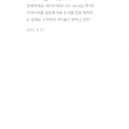
안녕하세요. 와이드북입니다. 2014년 (주)제
이아이씨를 설립해 아동 도서를 전문 제작하
는 업체로 시작하여 아이들이 편하고 안전한
책을 접할 수 있도록 노력을 기울여 왔습니다.
2021. 9. 17.
2017년 책 제본 구조에 대한 특허를 획득하여
와이드북 제작에 매진하였고 이후 사명도 (주)
와이드북으로 변경하였습니다. 이와 더불어
180도 폴딩플랫방식의 도서를 만듦으로써 손
으로 책을 잡거나 들지 않아도 180도로 펴지
는 와이드북 방식을 활용하여 어린이 도서를
제작하고 있으며, 현재는 성인들을 위한 단행
본 제작에도 심혈을 기울이고 있습니다. 와이
드북 출판물 협력업체로는 오르다코리아, 아
람키즈, 꼬마샘터, 키즈에이원 등이 있습니다.
도서의 새로운 개념을 만들다 도서의 품질을
좌우하는 하이브리드 인쇄 기법을 사용하여
그림을 좀 더..