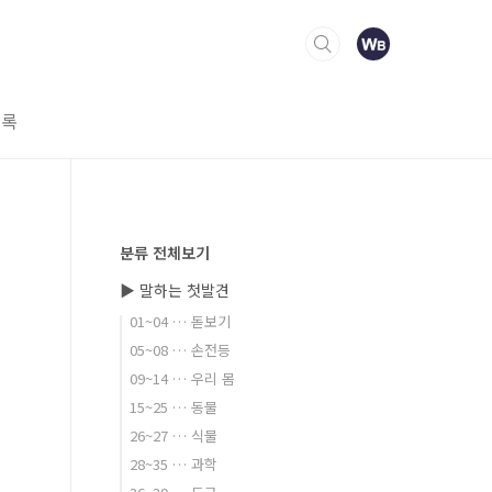
명록
분류 전체보기
▶ 말하는 첫발견
01~04 … 돋보기
05~08 … 손전등
09~14 … 우리 몸
15~25 … 동물
26~27 … 식물
28~35 … 과학