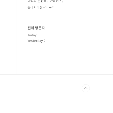
마법의 손전등
아람키즈
유라시아청딱따구리
전체 방문자
Today :
Yesterday :